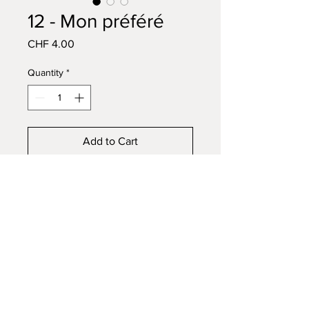
12 - Mon préféré
Price
CHF 4.00
Quantity
*
Add to Cart
Buy Now
A6 card with envelope
CARTE
EN IMAGE
DÉVELOPPÉ PAR WIX FACTORY